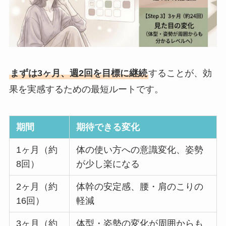
まずは3ヶ月、週2回を目標に継続
することが、効
果を実感するための最短ルートです。
期間
期待できる変化
1ヶ月（約
体の使い方への意識変化、姿勢
8回）
が少し楽になる
2ヶ月（約
体幹の安定感、腰・肩のこりの
16回）
軽減
3ヶ月（約
体型・姿勢の変化が周囲からも