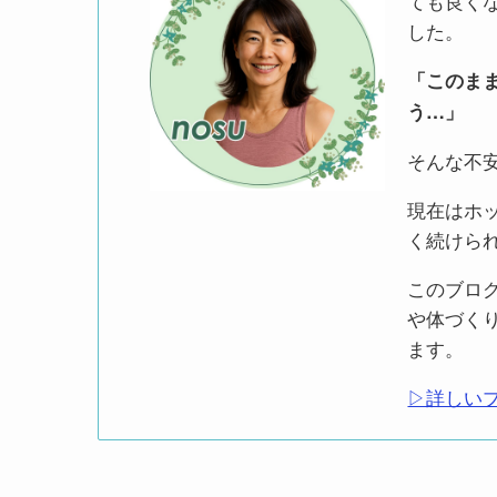
ても良く
した。
「このま
う…」
そんな不
現在はホ
く続けら
このブロ
や体づく
ます。
▷詳しい