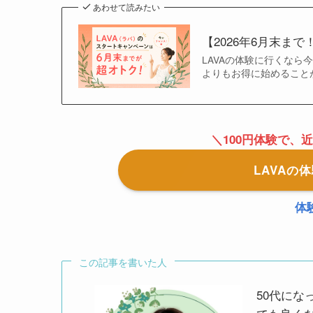
あわせて読みたい
【2026年6月末ま
LAVAの体験に行くな
よりもお得に始めること
＼100円体験で、
LAVAの
体
この記事を書いた人
50代に