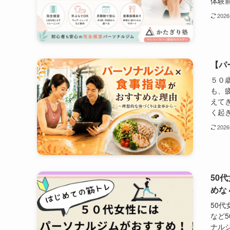
体験
202
【パ
５０
も、
えて
く起き
202
50
めな
50
など
ナル