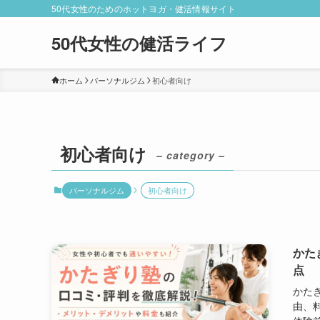
50代女性のためのホットヨガ・健活情報サイト
50代女性の健活ライフ
ホーム
パーソナルジム
初心者向け
初心者向け
– category –
パーソナルジム
初心者向け
かた
点
かた
由、