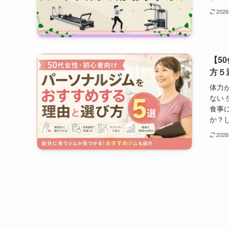
202
【5
方５
体力
ない
食事
か？し
202