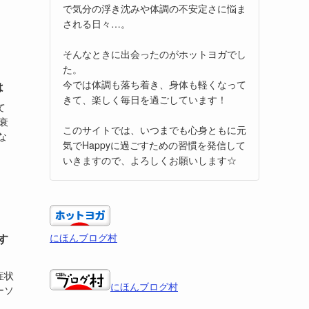
で気分の浮き沈みや体調の不安定さに悩ま
される日々…。
そんなときに出会ったのがホットヨガでし
た。
今では体調も落ち着き、身体も軽くなって
は
きて、楽しく毎日を過ごしています！
て
衰
このサイトでは、いつまでも心身ともに元
な
気でHappyに過ごすための習慣を発信して
いきますので、よろしくお願いします☆
す
にほんブログ村
症状
にほんブログ村
ーソ