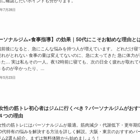
前に確認したいポイントも分かります。
6年7月28日
ーソナルジム×食事指導】の効果｜50代にこそお勧めな理由と
歳前後になると、急にこんな悩みを持つ人が増えています。 どれだけ寝
疲れがとれない 食事の量は変えてないのに、急に太ってきた 急に体力が
きた… 実は私もその一人。夜12時前に寝ても、次の日全く疲れが取れて
るのが辛かったり、...
6年5月23日
代女性の筋トレ初心者はジムに行くべき？パーソナルジムがおす
４つの理由
代女性の筋トレにはパーソナルジムが最適。筋肉減少・代謝低下・更年期
50代特有の悩みを解決する方法を詳しく解説。大阪・東京のおすすめパ
ジム2選も紹介。まずは無料体験から始めましょう！