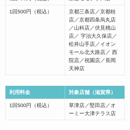
1回500円（税込）
京都三条店／京都桂
店／京都四条烏丸店
／山科店／伏見桃山
店／ 宇治大久保店／
松井山手店／イオン
モール北大路店／ 西
院店／祝園店／長岡
天神店
利用料金
対象店舗（滋賀県）
1回500円（税込）
草津店／堅田店／オ
ーミー大津テラス店