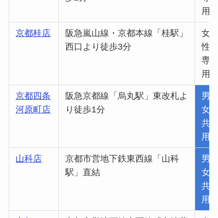
用
京都桂店
阪急嵐山線・京都本線「桂駅」
女
西口より徒歩3分
性
専
用
京都四条
阪急京都線「烏丸駅」東改札よ
男
河原町店
り徒歩1分
女
共
用
山科店
京都市営地下鉄東西線「山科
男
駅」直結
女
共
用