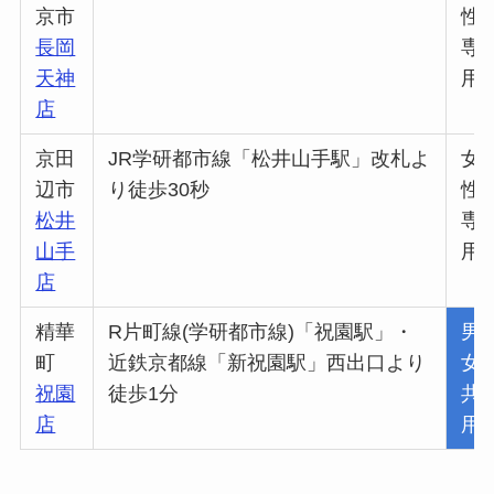
京市
性
長岡
専
天神
用
店
京田
JR学研都市線「松井山手駅」改札よ
女
辺市
り徒歩30秒
性
松井
専
山手
用
店
精華
R片町線(学研都市線)「祝園駅」・
男
町
近鉄京都線「新祝園駅」西出口より
女
祝園
徒歩1分
共
店
用