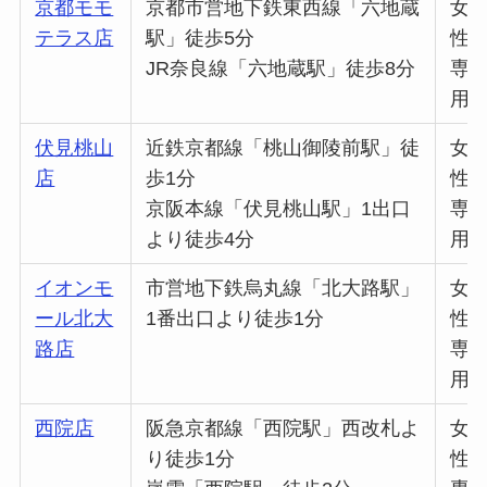
京都モモ
京都市営地下鉄東西線「六地蔵
女
テラス店
駅」徒歩5分
性
JR奈良線「六地蔵駅」徒歩8分
専
用
伏見桃山
近鉄京都線「桃山御陵前駅」徒
女
店
歩1分
性
京阪本線「伏見桃山駅」1出口
専
より徒歩4分
用
イオンモ
市営地下鉄烏丸線「北大路駅」
女
ール北大
1番出口より徒歩1分
性
路店
専
用
西院店
阪急京都線「西院駅」西改札よ
女
り徒歩1分
性