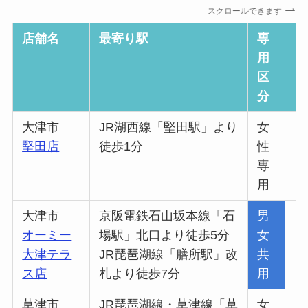
スクロールできます
店舗名
最寄り駅
専
ウ
用
ス
区
分
大津市
JR湖西線「堅田駅」より
女
堅田店
徒歩1分
性
専
用
大津市
京阪電鉄石山坂本線「石
男
オーミー
場駅」北口より徒歩5分
女
大津テラ
JR琵琶湖線「膳所駅」改
共
ス店
札より徒歩7分
用
草津市
JR琵琶湖線・草津線「草
女