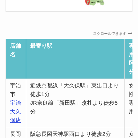
スクロールできます
店舗
最寄り駅
専
名
用
区
分
宇治
近鉄京都線「大久保駅」東出口より
女
市
徒歩1分
性
宇治
JR奈良線「新田駅」改札より徒歩5
専
大久
分
用
保店
長岡
阪急長岡天神駅西口より徒歩2分
女